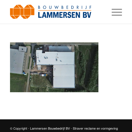
© Copyright -
Lammersen Bouwbedrijf BV
-
Straver reclame en vormgeving