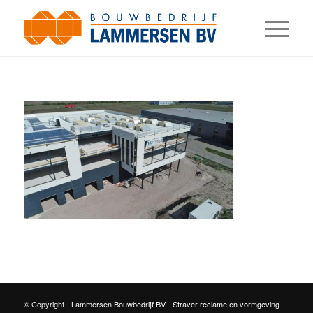
© Copyright -
Lammersen Bouwbedrijf BV
-
Straver reclame en vormgeving