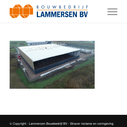
© Copyright -
Lammersen Bouwbedrijf BV
-
Straver reclame en vormgeving