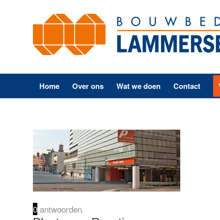
Home
Over ons
Wat we doen
Contact
0
antwoorden