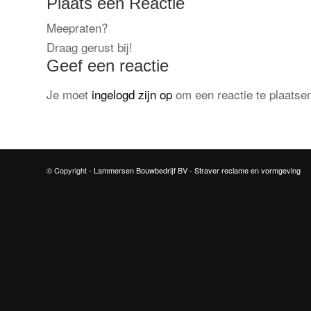
Plaats een Reactie
Meepraten?
Draag gerust bij!
Geef een reactie
Je moet
ingelogd zijn op
om een reactie te plaatse
© Copyright -
Lammersen Bouwbedrijf BV
-
Straver reclame en vormgeving