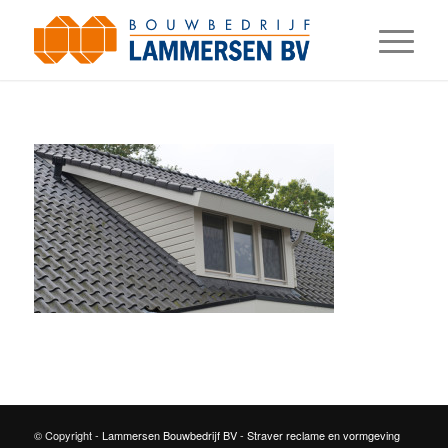
© Copyright -
Lammersen Bouwbedrijf BV
-
Straver reclame en vormgeving