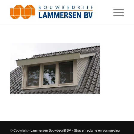
© Copyright -
Lammersen Bouwbedrijf BV
-
Straver reclame en vormgeving