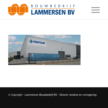
© Copyright -
Lammersen Bouwbedrijf BV
-
Straver reclame en vormgeving